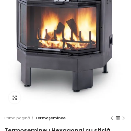
Click to enlarge
Prima pagină
Termoșeminee
Termoșemineu Hexagonal cu sticlă