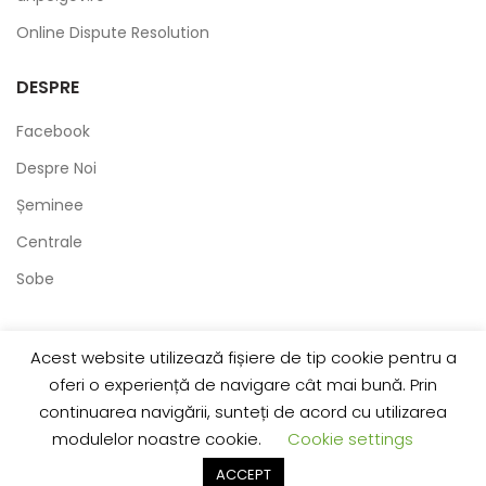
Online Dispute Resolution
DESPRE
Facebook
Despre Noi
Șeminee
Centrale
Sobe
Acest website utilizează fișiere de tip cookie pentru a
2020 Created by
ObtineClienti
. Portalul oamenilor de
afaceri.
oferi o experiență de navigare cât mai bună. Prin
continuarea navigării, sunteți de acord cu utilizarea
modulelor noastre cookie.
Cookie settings
0
0
0
ACCEPT