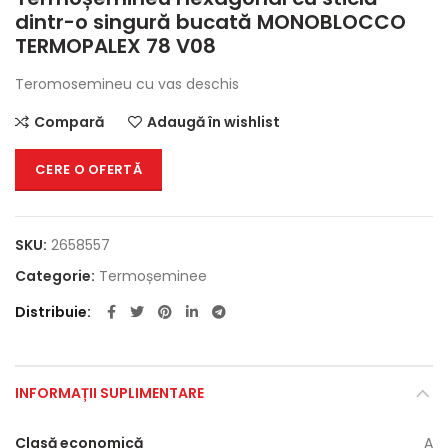
dintr-o singură bucată MONOBLOCCO
TERMOPALEX 78 V08
Teromosemineu cu vas deschis
Compară
Adaugă în wishlist
CERE O OFERTĂ
SKU:
2658557
Categorie:
Termoșeminee
Distribuie
INFORMAȚII SUPLIMENTARE
Clasă economică
A