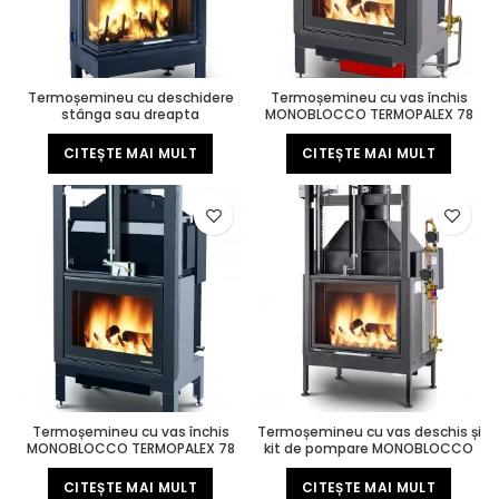
Termoșemineu cu deschidere
Termoșemineu cu vas închis
stânga sau dreapta
MONOBLOCCO TERMOPALEX 78
MONOBLOCCO TERMOPALEX 78
Fast
V08
CITEȘTE MAI MULT
CITEȘTE MAI MULT
Termoșemineu cu vas închis
Termoșemineu cu vas deschis și
MONOBLOCCO TERMOPALEX 78
kit de pompare MONOBLOCCO
TERMOPALEX BX 300 Fast
CITEȘTE MAI MULT
CITEȘTE MAI MULT