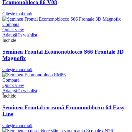
Ecomonobloco 86 V08
Citește mai mult
Compară
Quick view
Adaugă în wishlist
Închide
Șemineu Frontal Ecomonoblocco S66 Frontale 3D
Magnofix
Citește mai mult
Compară
Quick view
Adaugă în wishlist
Închide
Șemineu Frontal cu ramă Ecomonoblocco 64 Easy
Line
Citește mai mult