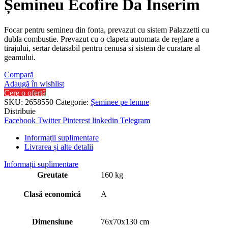
Șemineu Ecofire Da Inserim
Focar pentru semineu din fonta, prevazut cu sistem Palazzetti cu
dubla combustie. Prevazut cu o clapeta automata de reglare a
tirajului, sertar detasabil pentru cenusa si sistem de curatare al
geamului.
Compară
Adaugă în wishlist
Cere o ofertă
SKU:
2658550
Categorie:
Șeminee pe lemne
Distribuie
Facebook
Twitter
Pinterest
linkedin
Telegram
Informații suplimentare
Livrarea și alte detalii
Informații suplimentare
Greutate
160 kg
Clasă economică
A
Dimensiune
76x70x130 cm