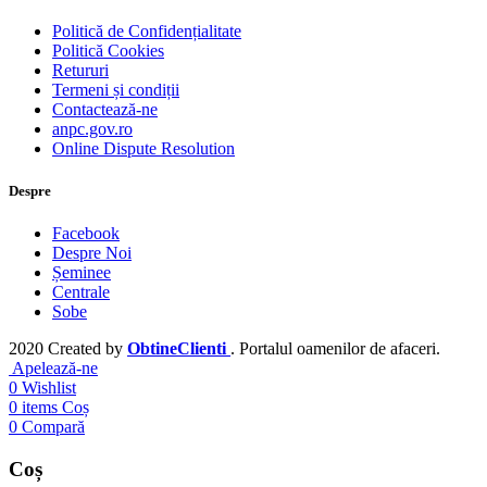
Politică de Confidențialitate
Politică Cookies
Retururi
Termeni și condiții
Contactează-ne
anpc.gov.ro
Online Dispute Resolution
Despre
Facebook
Despre Noi
Șeminee
Centrale
Sobe
2020 Created by
ObtineClienti
. Portalul oamenilor de afaceri.
Apelează-ne
0
Wishlist
0
items
Coș
0
Compară
Coș