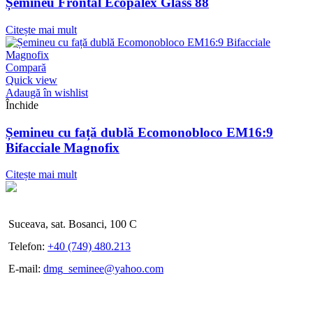
Șemineu Frontal Ecopalex Glass 88
Citește mai mult
Compară
Quick view
Adaugă în wishlist
Închide
Șemineu cu față dublă Ecomonobloco EM16:9
Bifacciale Magnofix
Citește mai mult
Suceava, sat. Bosanci, 100 C
Telefon:
+40 (749) 480.213
E-mail:
dmg_seminee@yahoo.com