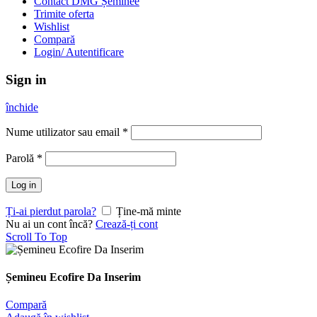
Contact DMG Șeminee
Trimite oferta
Wishlist
Compară
Login/ Autentificare
Sign in
închide
Nume utilizator sau email
*
Parolă
*
Log in
Ți-ai pierdut parola?
Ține-mă minte
Nu ai un cont încă?
Crează-ți cont
Scroll To Top
Șemineu Ecofire Da Inserim
Compară