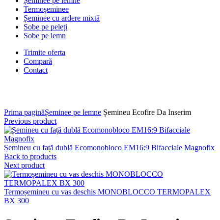
Șeminee pe lemne
Termoșeminee
Șeminee cu ardere mixtă
Sobe pe peleți
Sobe pe lemn
Trimite oferta
Compară
Contact
Click to enlarge
Prima pagină
Șeminee pe lemne
Șemineu Ecofire Da Inserim
Previous product
Șemineu cu față dublă Ecomonobloco EM16:9 Bifacciale Magnofix
Back to products
Next product
Termoșemineu cu vas deschis MONOBLOCCO TERMOPALEX
BX 300