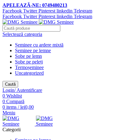
APELEAZĂ-NE: 0749480213
Facebook
Twitter
Pinterest
linkedin
Telegram
Facebook
Twitter
Pinterest
linkedin
Telegram
Selectează categoria
Șeminee cu ardere mixtă
Șeminee pe lemne
Sobe pe lemn
Sobe pe peleți
Termoșeminee
Uncategorized
Caută
Login/ Autentificare
0
Wishlist
0
Compară
0
items
/
lei
0,00
Meniu
Categorii