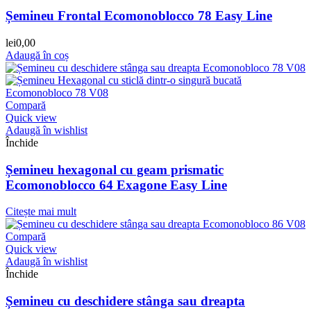
Șemineu Frontal Ecomonoblocco 78 Easy Line
lei
0,00
Adaugă în coș
Compară
Quick view
Adaugă în wishlist
Închide
Șemineu hexagonal cu geam prismatic
Ecomonoblocco 64 Exagone Easy Line
Citește mai mult
Compară
Quick view
Adaugă în wishlist
Închide
Șemineu cu deschidere stânga sau dreapta