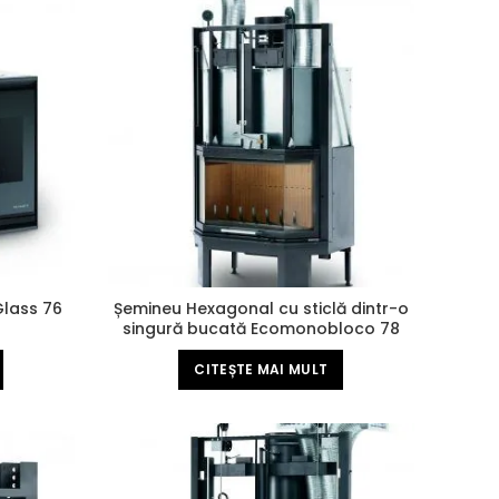
Glass 76
Șemineu Hexagonal cu sticlă dintr-o
singură bucată Ecomonobloco 78
V08
CITEȘTE MAI MULT