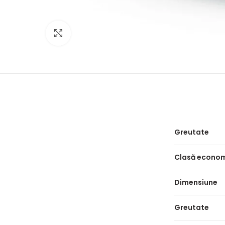
Click to enlarge
Greutate
Clasă econo
Dimensiune
Greutate