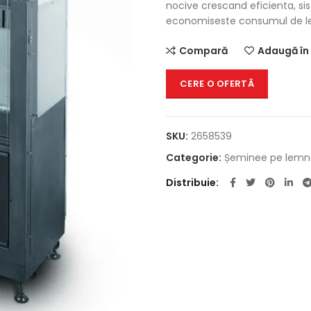
nocive crescand eficienta, sis
economiseste consumul de le
Compară
Adaugă în 
CERE O OFERTĂ
SKU:
2658539
Categorie:
Șeminee pe lemn
Distribuie