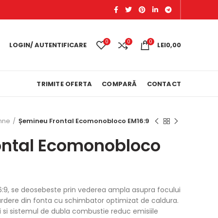
0
0
0
LOGIN/ AUTENTIFICARE
LEI
0,00
TRIMITE OFERTA
COMPARĂ
CONTACT
mne
Șemineu Frontal Ecomonobloco EM16:9
ontal Ecomonobloco
:9, se deosebeste prin vederea ampla asupra focului
 ardere din fonta cu schimbator optimizat de caldura.
i si sistemul de dubla combustie reduc emisiile