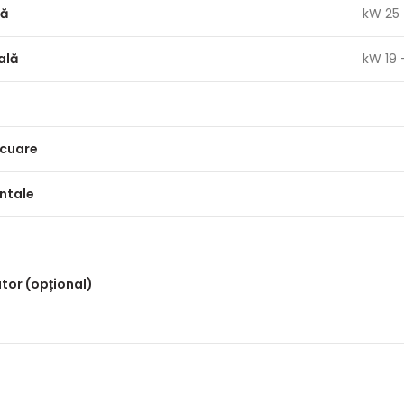
mă
kW 25 
ală
kW 19 
cuare
Intale
ator (opțional)