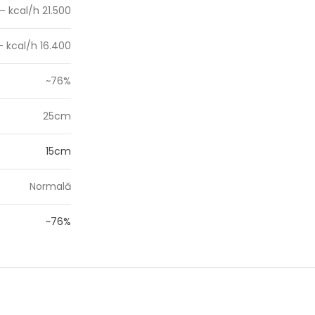
– kcal/h 21.500
– kcal/h 16.400
~76%
25cm
15cm
Normală
~76%