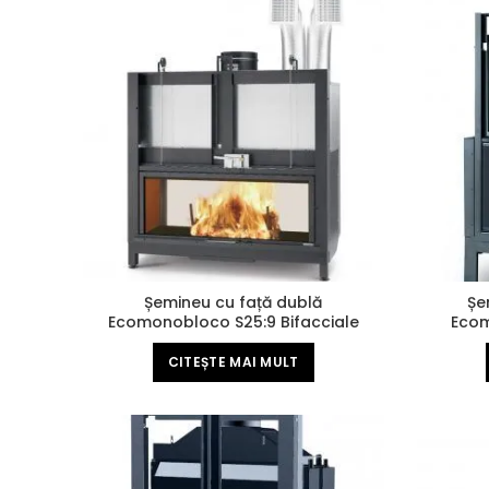
Șemineu cu față dublă
Șe
Ecomonobloco S25:9 Bifacciale
Ecom
Magnofix
CITEȘTE MAI MULT