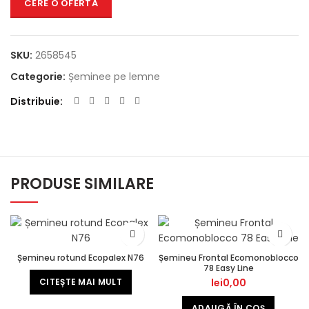
CERE O OFERTĂ
SKU:
2658545
Categorie:
Șeminee pe lemne
Distribuie
PRODUSE SIMILARE
Șemineu rotund Ecopalex N76
Șemineu Frontal Ecomonoblocco
78 Easy Line
CITEȘTE MAI MULT
lei
0,00
ADAUGĂ ÎN COȘ