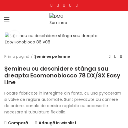
Click to enlarge
Prima pagină
Șeminee pe lemne
Șemineu cu deschidere stânga sau
dreapta Ecomonoblocco 78 DX/SX Easy
Line
Focare fabricate in intregime din fonta, cu usa pyroceram
si valve de reglare automate. Sunt prevazute cu camere
de ardere, canale de aerisire reglabile cu accesoriile
necesare si tubulatura flexibila.
Compară
Adaugă în wishlist