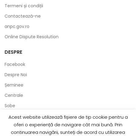
Termeni și condiții
Contactează-ne
anpc.gov.ro
Online Dispute Resolution
DESPRE
Facebook
Despre Noi
Șeminee
Centrale
Sobe
Acest website utilizează fișiere de tip cookie pentru a
oferi o experiență de navigare cât mai bună. Prin
2020 Created by
ObtineClienti
. Portalul oamenilor de
continuarea navigării, sunteți de acord cu utilizarea
afaceri.