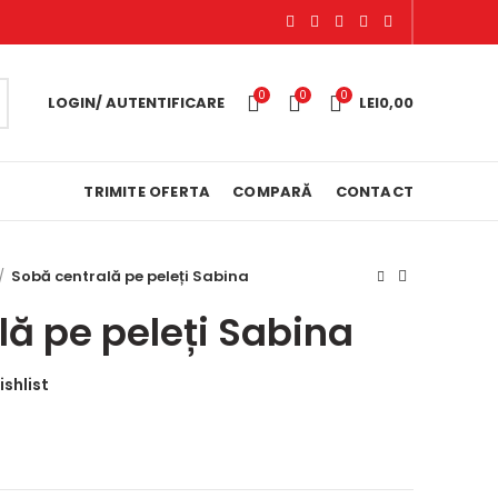
0
0
0
LOGIN/ AUTENTIFICARE
LEI
0,00
TRIMITE OFERTA
COMPARĂ
CONTACT
Sobă centrală pe peleți Sabina
lă pe peleți Sabina
shlist