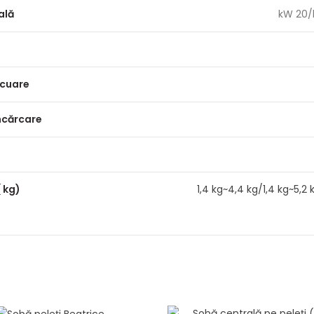
ală
kW 20/
cuare
ncărcare
 kg)
1,4 kg~4,4 kg/1,4 kg~5,2 