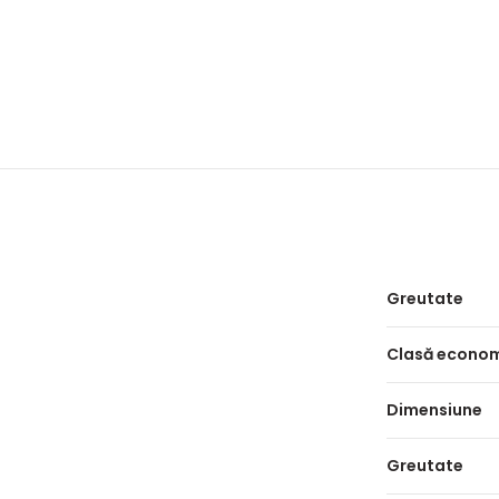
Greutate
Clasă econo
Dimensiune
Greutate