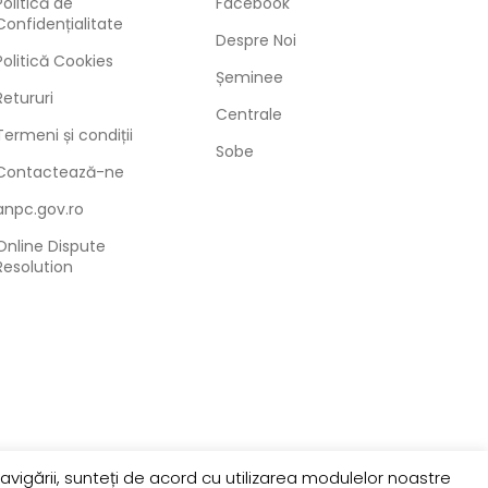
Politică de
Facebook
Confidențialitate
Despre Noi
Politică Cookies
Șeminee
Retururi
Centrale
Termeni și condiții
Sobe
Contactează-ne
anpc.gov.ro
Online Dispute
Resolution
avigării, sunteți de acord cu utilizarea modulelor noastre