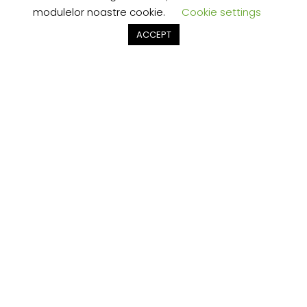
modulelor noastre cookie.
Cookie settings
Politică de Confidențialitate
0
0
0
ACCEPT
Politică Cookies
Apelează-ne
Wishlist
Coș
Compară
Retururi
Termeni și condiții
Contactează-ne
anpc.gov.ro
Online Dispute Resolution
DESPRE
Facebook
Despre Noi
Șeminee
Centrale